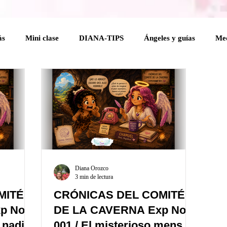
ás
Mini clase
DIANA-TIPS
Ángeles y guías
Med
elical
Coaching Angelical
Rituales
Cuerpo mental
 Holísticas
Espiritualidad Práctica
Mensajes del Cielo a 
na
Diana Orozco
3 min de lectura
MITÉ
CRÓNICAS DEL COMITÉ
p No.
DE LA CAVERNA Exp No.
 nadie
001 / El misterioso mensaje