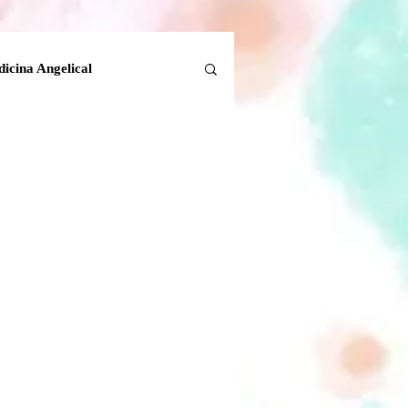
icina Angelical
Tanatología Angelical
la Tierra