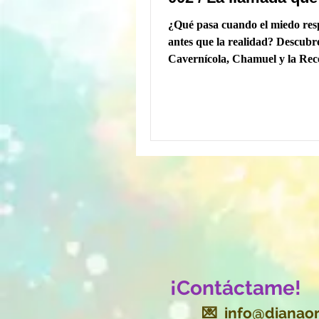
quería contestar
¿Qué pasa cuando el miedo re
antes que la realidad? Descubr
Cavernícola, Chamuel y la Rec
del Comité de la Caverna te a
entender tu cerebro con humor
neurociencia y una historia que
parezca mucho a la tuya.
¡Contáctame!
💌
info@dianaor