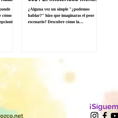
que casi provoca una
sponde
¿Alguna vez un simple "¿podemos
estampida
e cómo la
hablar?" hizo que imaginaras el peor
epcionista
escenario? Descubre cómo la
yudan a
Cavernícola, inspirada en la amígdala, y
,
Chamuel te ayudan a entender por qué tu
 quizá se
cerebro reacciona así... a través de una
historia llena de humor, neurociencia y
compasión.
¡Síguem
ozco.net