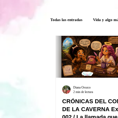
Todas las entradas
Vida y algo m
Poder Interior
Mensaje ang
Guía Mensual
Herramientas
Crónicas del comité de la Caver
Diana Orozco
2 min de lectura
CRÓNICAS DEL CO
DE LA CAVERNA Ex
002 / La llamada que