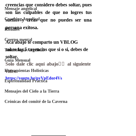
creencias que considero debes soltar, pues 
Mensaje angelical
son las culpables de que no logres tus 
Coaching Angelical
sueños y creas que no puedes ser una 
persona exitosa. 
Rituales
Cuerpo mental
Acá abajo te comparto un VBLOG  
sobre las 5 creencias que si o si, debes de 
Tanatología Angelical
soltar.
Guía Mensual
Solo dale clic aquí abajo👇🏻 al siguiente 
Herramientas Holísticas
video.
https://youtu.be/pyVpEdor4Vs
Espiritualidad Práctica
Mensajes del Cielo a la Tierra
Crónicas del comité de la Caverna