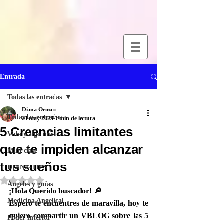
Entrada
Todas las entradas
Diana Orozco
Todas las entradas
21 may 2023
1 min de lectura
5 Creencias limitantes
Vida y algo más
que te impiden alcanzar
Mini clase
tus sueños
DIANA-TIPS
Obtuvo NaN de 5 estrellas.
Ángeles y guías
¡Hola Querido buscador! 🔎
Medicina Angelical
Espero te encuentres de maravilla, hoy te 
quiero compartir un VBLOG sobre las 5 
Poder Interior