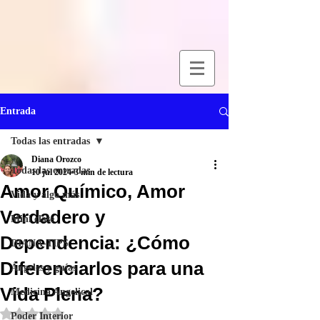
Entrada
Todas las entradas
Diana Orozco
Todas las entradas
10 jul 2024
3 min de lectura
Amor Químico, Amor
Vida y algo más
Verdadero y
Mini clase
Dependencia: ¿Cómo
DIANA-TIPS
Diferenciarlos para una
Ángeles y guías
Vida Plena?
Medicina Angelical
Obtuvo NaN de 5 estrellas.
Poder Interior