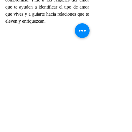
que te ayuden a identificar el tipo de amor 
que vives y a guiarte hacia relaciones que te 
eleven y enriquezcan.
Cuéntame, ¿Ya sabes qué tipo de amor 
estás viviendo?, déjame saber en los 
comentarios...
Si te gustó, regálame un ❤️ y comparte.
Si deseas trabajar con tu autoestima y 
transformar tu vida de la mano de los 
ángeles y con mi acompañamiento te invito 
a experimentar "Las Alas de Diana" una 
mentoría creada por mi para que mejores tu 