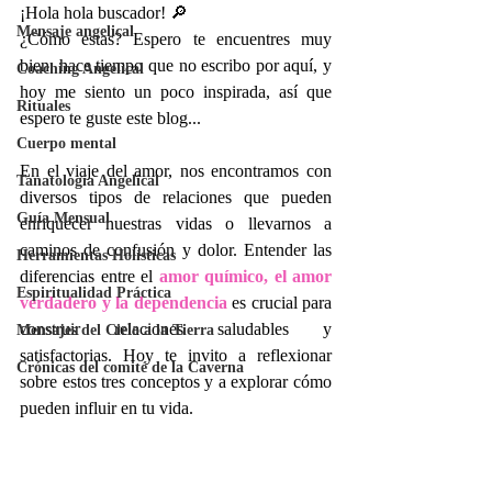
¡Hola hola buscador! 🔎
Mensaje angelical
¿Cómo estas? Espero te encuentres muy 
bien. hace tiempo que no escribo por aquí, y 
Coaching Angelical
hoy me siento un poco inspirada, así que 
Rituales
espero te guste este blog...
Cuerpo mental
En el viaje del amor, nos encontramos con 
Tanatología Angelical
diversos tipos de relaciones que pueden 
Guía Mensual
enriquecer nuestras vidas o llevarnos a 
caminos de confusión y dolor. Entender las 
Herramientas Holísticas
diferencias entre el 
amor químico, el amor 
Espiritualidad Práctica
verdadero y la dependencia
 es crucial para 
construir relaciones saludables y 
Mensajes del Cielo a la Tierra
satisfactorias. Hoy te invito a reflexionar 
Crónicas del comité de la Caverna
sobre estos tres conceptos y a explorar cómo 
pueden influir en tu vida.