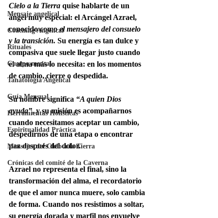
Cielo a la Tierra
 quise hablarte de un 
Mensaje angelical
ángel muy especial: el Arcángel Azrael, 
conocido como 
el mensajero del consuelo 
Coaching Angelical
y la transición.
Su
 energía es tan dulce y 
Rituales
compasiva que suele llegar justo cuando 
Cuerpo mental
el alma más lo necesita: en los momentos 
de cambio, cierre o despedida.
Tanatología Angelical
Guía Mensual
Su nombre significa 
“A quien Dios 
ayuda”
, y su misión es acompañarnos 
Herramientas Holísticas
cuando necesitamos aceptar un cambio, 
Espiritualidad Práctica
despedirnos de una etapa o encontrar 
paz después del dolor.
Mensajes del Cielo a la Tierra
Crónicas del comité de la Caverna
Azrael no representa el final, sino la 
transformación del alma, el recordatorio 
de que el amor nunca muere, solo cambia 
de forma. 
Cuando nos resistimos a soltar, 
su energía dorada y marfil nos envuelve 