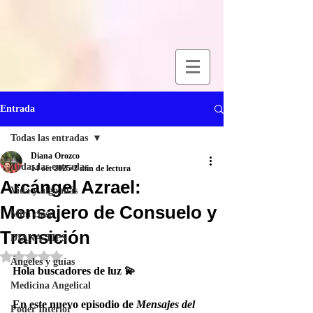
Entrada
Todas las entradas
Diana Orozco
Todas las entradas
14 oct 2025
2 min de lectura
Arcángel Azrael:
Vida y algo más
Mensajero de Consuelo y
Mini clase
Transición
DIANA-TIPS
Obtuvo NaN de 5 estrellas.
Ángeles y guías
Hola buscadores de luz 💫
Medicina Angelical
En este nuevo episodio de 
Mensajes del 
Poder Interior