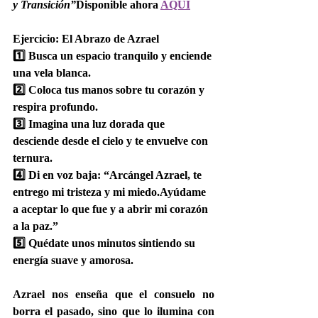
y Transición”
Disponible ahora 
AQUÍ
Ejercicio: El Abrazo de Azrael
1️⃣ Busca un espacio tranquilo y enciende 
una vela blanca.
2️⃣ Coloca tus manos sobre tu corazón y 
respira profundo.
3️⃣ Imagina una luz dorada que 
desciende desde el cielo y te envuelve con 
ternura.
4️⃣ Di en voz baja: “Arcángel Azrael, te 
entrego mi tristeza y mi miedo.Ayúdame 
a aceptar lo que fue y a abrir mi corazón 
a la paz.”
5️⃣ Quédate unos minutos sintiendo su 
energía suave y amorosa.
Azrael nos enseña que 
el consuelo no 
borra el pasado, sino que lo ilumina con 