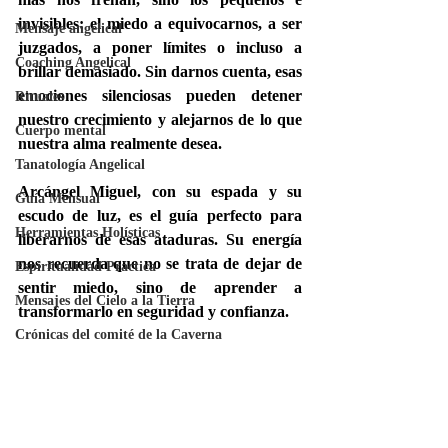
invisibles: el miedo a equivocarnos, a ser 
Mensaje angelical
juzgados, a poner límites o incluso a 
Coaching Angelical
brillar demasiado. Sin darnos cuenta, esas 
emociones silenciosas pueden detener 
Rituales
nuestro crecimiento y alejarnos de lo que 
Cuerpo mental
nuestra alma realmente desea.
Tanatología Angelical
Arcángel Miguel, con su espada y su 
Guía Mensual
escudo de luz, es el guía perfecto para 
Herramientas Holísticas
liberarnos de esas ataduras. Su energía 
nos recuerda que no se trata de dejar de 
Espiritualidad Práctica
sentir miedo, sino de 
aprender a 
Mensajes del Cielo a la Tierra
transformarlo en seguridad y confianza
.
Crónicas del comité de la Caverna