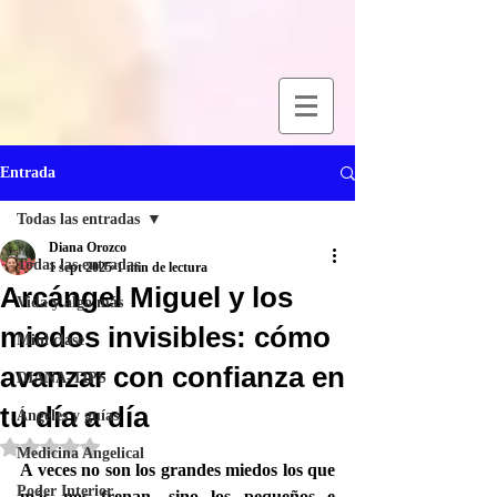
Entrada
Todas las entradas
Diana Orozco
Todas las entradas
1 sept 2025
1 min de lectura
Arcángel Miguel y los
Vida y algo más
miedos invisibles: cómo
Mini clase
avanzar con confianza en
DIANA-TIPS
tu día a día
Ángeles y guías
Obtuvo NaN de 5 estrellas.
Medicina Angelical
A veces no son los grandes miedos los que 
Poder Interior
más nos frenan, sino los pequeños e 