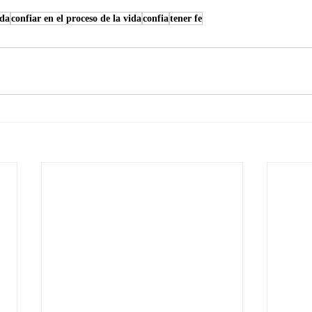
ida
confiar en el proceso de la vida
confia
tener fe