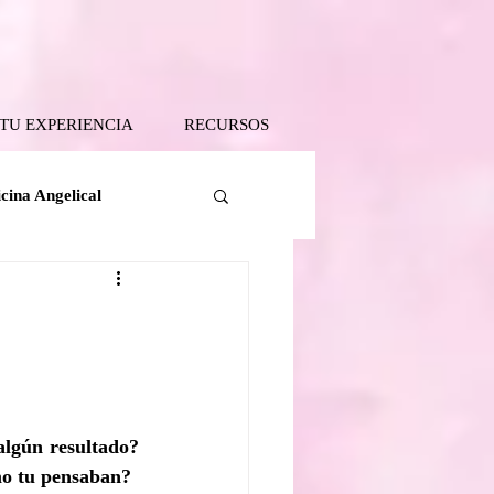
 TU EXPERIENCIA
RECURSOS
cina Angelical
Tanatología Angelical
 Tierra
lgún resultado? 
mo tu pensaban?