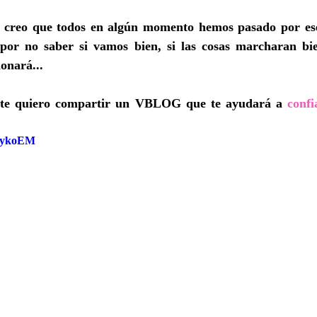
, creo que todos en algún momento hemos pasado por ese
por no saber si vamos bien, si las cosas marcharan bie
ionará...
 te quiero compartir un VBLOG que te ayudará a 
confi
alykoEM