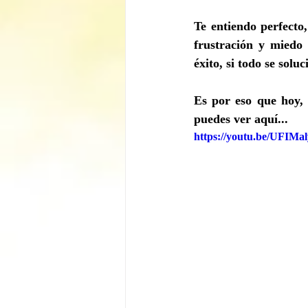
Te entiendo perfecto
frustración y miedo 
éxito, si todo se soluc
Es por eso que hoy,
puedes ver aquí...
https://youtu.be/UFIM