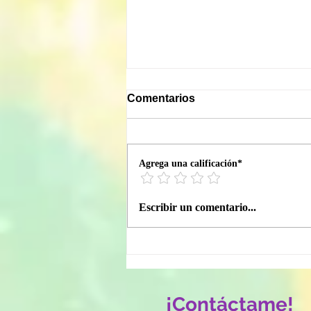
Comentarios
Agrega una calificación*
La Inspiradora Historia de
Escribir un comentario...
las Asanas de los
Guerreros: Encuentra tu
Fuerza Interior
¡Contáctame!