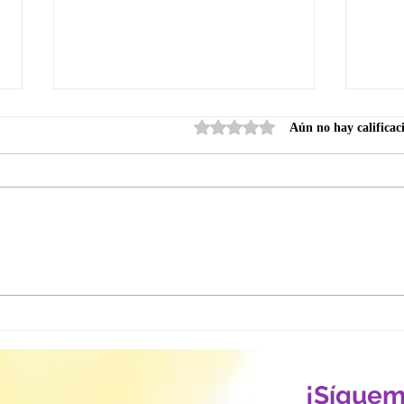
Obtuvo 0 de 5 estrellas.
Aún no hay calificac
No todos están dispuestos
¿Cóm
a arreglar lo que
perd
rompieron...
com
¡Síguem