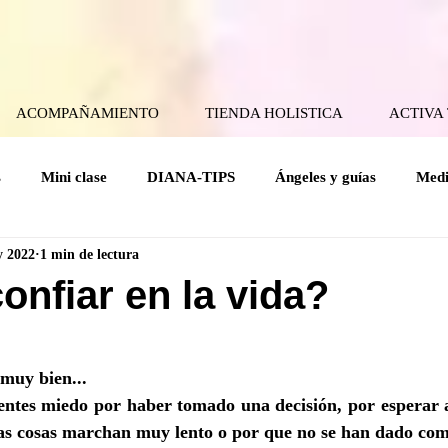
ACOMPAÑAMIENTO
TIENDA HOLISTICA
ACTIVA
s
Mini clase
DIANA-TIPS
Ángeles y guías
Medi
y 2022
1 min de lectura
ical
Coaching Angelical
Rituales
Cuerpo mental
nfiar en la vida?
rellas.
Holísticas
Espiritualidad Práctica
Mensajes del Cielo a la
 muy bien...
entes miedo por haber tomado una decisión, por esperar a
las cosas marchan muy lento o por que no se han dado co