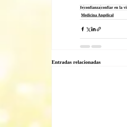
fe
confianza
confiar en la v
Medicina Angelical
Entradas relacionadas