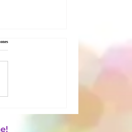
iones
o liberar el corazón
onando con amor y
pasión?
e!