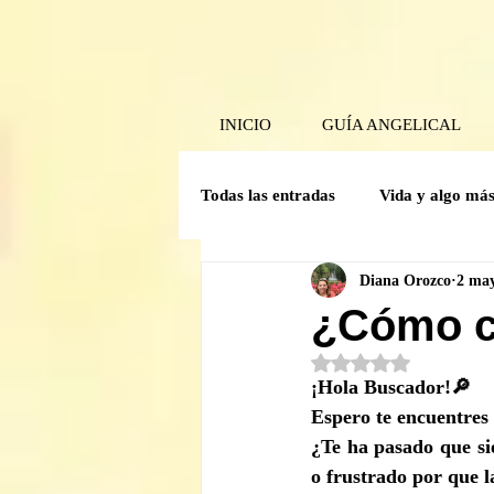
INICIO
GUÍA ANGELICAL
Todas las entradas
Vida y algo má
Diana Orozco
2 ma
Poder Interior
Mensaje angel
¿Cómo co
Obtuvo NaN de 5 est
Guía Mensual
Herramientas 
¡Hola Buscador!🔎
Espero te encuentres
¿Te ha pasado que si
Crónicas del comité de la Caverna
o frustrado por que 