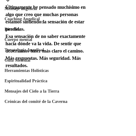
Últimamente he pensado muchísimo en 
Mensaje angelical
algo que creo que muchas personas 
Coaching Angelical
estamos sintiendo:la sensación de estar 
perdidas.
Rituales
Esa sensación de no saber exactamente 
Cuerpo mental
hacia dónde va la vida. De sentir que 
Tanatología Angelical
deberíamos tener más claro el camino. 
Más respuestas. Más seguridad. Más 
Guía Mensual
resultados.
Herramientas Holísticas
Espiritualidad Práctica
Mensajes del Cielo a la Tierra
Crónicas del comité de la Caverna