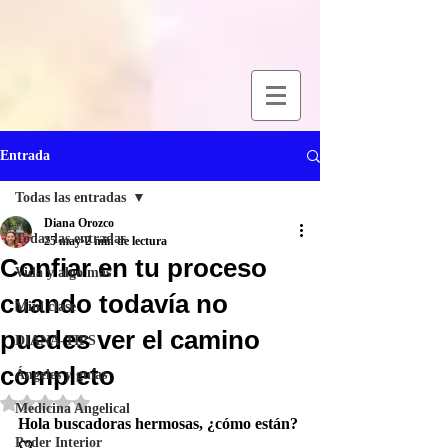
Entrada
Todas las entradas
Diana Orozco
Todas las entradas
25 may
2 min de lectura
Confiar en tu proceso
Vida y algo más
cuando todavía no
Mini clase
puedes ver el camino
DIANA-TIPS
completo
Ángeles y guías
Obtuvo NaN de 5 estrellas.
Medicina Angelical
Hola buscadoras hermosas, ¿cómo están? 
Poder Interior
🤍