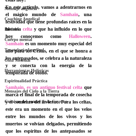
En este artículo, vamos a adentrarnos en 
Mensaje angelical
el mágico mundo de 
Samhain
, una 
Coaching Angelical
festividad que tiene profundas raíces en la 
historia 
celta
 y que ha influido en lo que 
Rituales
hoy conocemos como 
Halloween
. 
Cuerpo mental
Samhain
 es un momento muy especial del 
Tanatología Angelical
año para los Celtas, en el que se honra a 
los antepasados, se celebra a la naturaleza 
Guía Mensual
y se conecta con la energía de la 
Herramientas Holísticas
temporada de otoño.
Espiritualidad Práctica
Samhain, es un antiguo festival celta 
que 
Mensajes del Cielo a la Tierra
marca el final de la temporada de cosecha 
Crónicas del comité de la Caverna
y el comienzo del invierno. Para los celtas, 
este era un momento en el que los velos 
entre los mundos de los vivos y los 
muertos se volvían delgados, permitiendo 
que los espíritus de los antepasados ​​se 