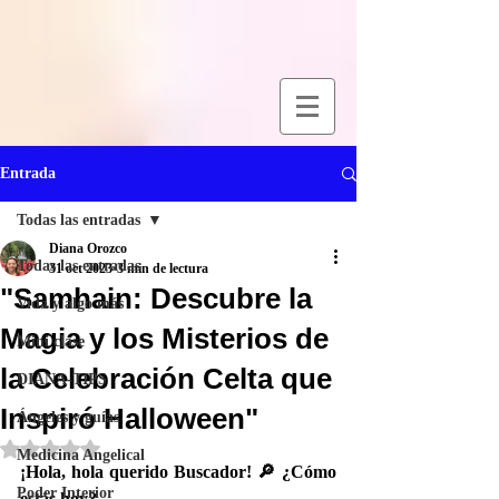
Entrada
Todas las entradas
Diana Orozco
Todas las entradas
31 oct 2023
3 min de lectura
"Samhain: Descubre la
Vida y algo más
Magia y los Misterios de
Mini clase
la Celebración Celta que
DIANA-TIPS
Inspiró Halloween"
Ángeles y guías
Obtuvo NaN de 5 estrellas.
Medicina Angelical
¡Hola, hola querido Buscador! 🔎 ¿Cómo 
Poder Interior
estás hoy?