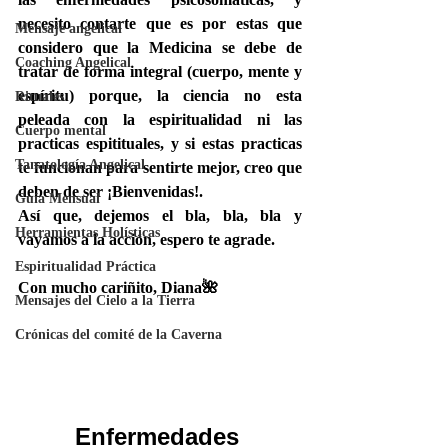
necesito contarte que es por estas que 
Mensaje angelical
considero que la Medicina se debe de 
Coaching Angelical
tratar de forma integral (cuerpo, mente y 
espíritu) porque, la ciencia no esta 
Rituales
peleada con la espiritualidad ni las 
Cuerpo mental
practicas espitituales, y si estas practicas 
Tanatología Angelical
te funcionan para sentirte mejor, creo que 
deben de ser ¡Bienvenidas!.
Guía Mensual
Así que, dejemos el bla, bla, bla y 
Herramientas Holísticas
vayamos a la acción, espero te agrade. 
Espiritualidad Práctica
Con mucho cariñito, Diana🌺
Mensajes del Cielo a la Tierra
Crónicas del comité de la Caverna
Enfermedades 