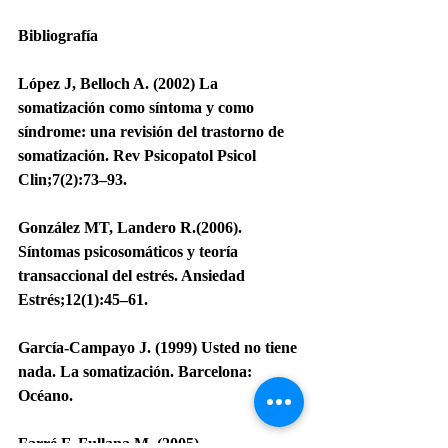
Bibliografía
López J, Belloch A. (2002) La 
somatización como síntoma y como 
síndrome: una revisión del trastorno de 
somatización. Rev Psicopatol Psicol 
Clin;7(2):73–93.
González MT, Landero R.(2006). 
Síntomas psicosomáticos y teoría 
transaccional del estrés. Ansiedad 
Estrés;12(1):45–61.
García-Campayo J. (1999) Usted no tiene 
nada. La somatización. Barcelona: 
Océano.
Farré F, Fullana M. (2005). 