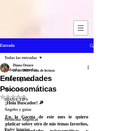
Entrada
Todas las entradas
Diana Orozco
Todas las entradas
28 oct 2020
3 min de lectura
Enfermedades
Vida y algo más
Psicosomáticas
Mini clase
Obtuvo NaN de 5 estrellas.
DIANA-TIPS
¡Hola Buscador! 🔎  
Ángeles y guías
En la Gaceta de este mes te quiero 
Medicina Angelical
platicar sobre otro de mis temas favoritos, 
Poder Interior
las enfermedades psicosomáticas, y 