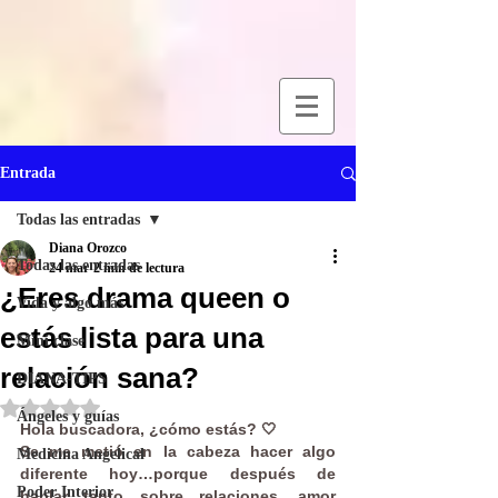
Entrada
Todas las entradas
Diana Orozco
Todas las entradas
24 mar
2 min de lectura
¿Eres drama queen o
Vida y algo más
estás lista para una
Mini clase
relación sana?
DIANA-TIPS
Obtuvo NaN de 5 estrellas.
Ángeles y guías
Hola buscadora, ¿cómo estás? 🤍
Se me metió en la cabeza hacer algo 
Medicina Angelical
diferente hoy…porque después de 
Poder Interior
hablar tanto sobre relaciones, amor 