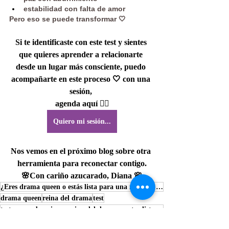
estabilidad con falta de amor
Pero eso se puede transformar 🤍
Si te identificaste con este test y sientes 
que quieres aprender a relacionarte 
desde un lugar más consciente, puedo 
acompañarte en este proceso 🤍 con una 
sesión, 
agenda aquí 👇🏻
Quiero mi sesión...
Nos vemos en el próximo blog sobre otra 
herramienta para reconectar contigo.
🌸Con cariño azucarado, Diana 🌸
¿Eres drama queen o estás lista para una relación sana?
drama queen
reina del drama
test
test para saber si eres reina del drama o estas lista para una relación sana
Mensajes del Cielo a la Tierra