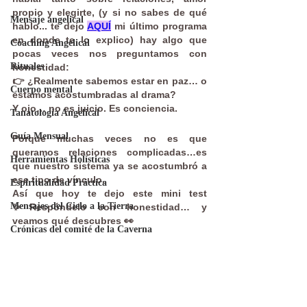
propio y elegirte, (y si no sabes de qué 
Mensaje angelical
hablo... te dejo 
AQUÍ
 mi último programa 
en donde te lo explico) hay algo que 
Coaching Angelical
pocas veces nos preguntamos con 
Rituales
honestidad:
👉 ¿Realmente sabemos estar en paz… o 
Cuerpo mental
estamos acostumbradas al drama?
Y ojo… no es juicio. Es conciencia.
Tanatología Angelical
Guía Mensual
Porque muchas veces no es que 
queramos relaciones complicadas…es 
Herramientas Holísticas
que nuestro sistema ya se acostumbró a 
ese tipo de vínculo.
Espiritualidad Práctica
Así que hoy te dejo este mini test 
Mensajes del Cielo a la Tierra
✨Respóndelo con honestidad… y 
veamos qué descubres 👀
Crónicas del comité de la Caverna