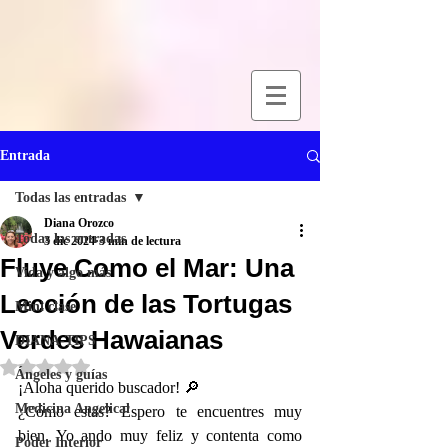
Entrada
Todas las entradas
Diana Orozco
Todas las entradas
3 dic 2024
3 min de lectura
Fluye Como el Mar: Una
Vida y algo más
Lección de las Tortugas
Mini clase
Verdes Hawaianas
DIANA-TIPS
Obtuvo NaN de 5 estrellas.
Ángeles y guías
¡Aloha querido buscador! 🔎
Medicina Angelical
¿Cómo estas? Espero te encuentres muy 
bien. Yo ando muy feliz y contenta como 
Poder Interior