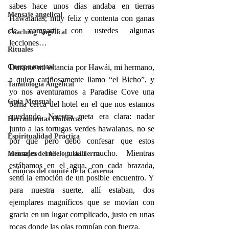
sabes hace unos días andaba en tierras 
Mensaje angelical
Hawaianas, muy feliz y contenta con ganas 
de compartir con ustedes algunas 
Coaching Angelical
lecciones… 
Rituales
Cuerpo mental
Durante mi estancia por Hawái, mi hermano, 
a quien cariñosamente llamo “el Bicho”, y 
Tanatología Angelical
yo nos aventuramos a Paradise Cove una 
Guía Mensual
bahía cerca del hotel en el que nos estamos 
quedando. Nuestra meta era clara: nadar 
Herramientas Holísticas
junto a las tortugas verdes hawaianas, no se 
Espiritualidad Práctica
por qué pero debo confesar que estos 
animales me gustan mucho. Mientras 
Mensajes del Cielo a la Tierra
estábamos en el agua, con cada brazada, 
Crónicas del comité de la Caverna
sentí la emoción de un posible encuentro. Y 
para nuestra suerte, allí estaban, dos 
ejemplares magníficos que se movían con 
gracia en un lugar complicado, justo en unas 
rocas donde las olas rompían con fuerza.