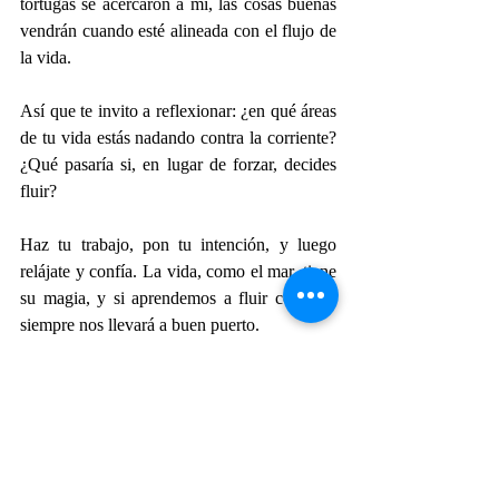
tortugas se acercaron a mí, las cosas buenas 
vendrán cuando esté alineada con el flujo de 
la vida.
Así que te invito a reflexionar: ¿en qué áreas 
de tu vida estás nadando contra la corriente? 
¿Qué pasaría si, en lugar de forzar, decides 
fluir?
Haz tu trabajo, pon tu intención, y luego 
relájate y confía. La vida, como el mar, tiene 
su magia, y si aprendemos a fluir con ella, 
siempre nos llevará a buen puerto.
Cuéntame, ¿te gustó el blog?, déjame 
saber en los comentarios si te gustaría que 
te compartiera herramientas para fluir con 