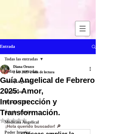
Entrada
Todas las entradas
Diana Orozco
Todas las entradas
2 feb 2025
2 min de lectura
Guía Angelical de Febrero
Vida y algo más
2025: Amor,
Mini clase
Introspección y
DIANA-TIPS
Transformación.
Ángeles y guías
Obtuvo NaN de 5 estrellas.
Medicina Angelical
¡Hola querido buscador! 🔎
Poder Interior