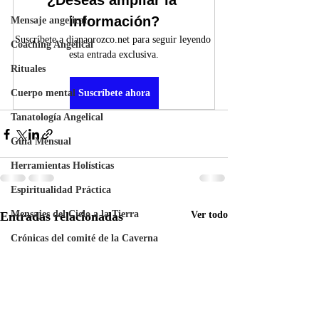
¿Deseas ampliar la 
información?
Mensaje angelical
Suscríbete a dianaorozco.net para seguir leyendo 
Coaching Angelical
esta entrada exclusiva.
Rituales
Cuerpo mental
Suscríbete ahora
Tanatología Angelical
Guía Mensual
Herramientas Holísticas
Espiritualidad Práctica
Mensajes del Cielo a la Tierra
Entradas relacionadas
Ver todo
Crónicas del comité de la Caverna