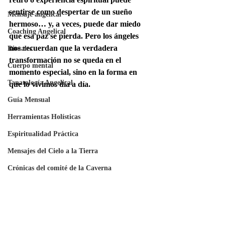
sentirse como despertar de un sueño 
Mensaje angelical
hermoso… y, a veces, puede dar miedo 
Coaching Angelical
que esa paz se pierda. Pero los ángeles 
nos recuerdan que la verdadera 
Rituales
transformación no se queda en el 
Cuerpo mental
momento especial, sino en la forma en 
Tanatología Angelical
que lo vivimos día a día. 
Guía Mensual
Herramientas Holísticas
Espiritualidad Práctica
Mensajes del Cielo a la Tierra
Crónicas del comité de la Caverna