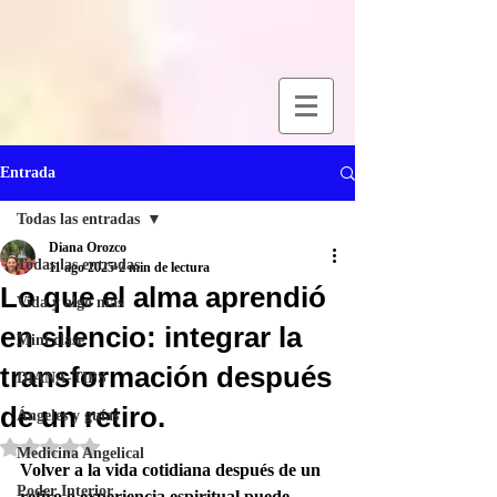
Entrada
Todas las entradas
Diana Orozco
Todas las entradas
11 ago 2025
2 min de lectura
Lo que el alma aprendió
Vida y algo más
en silencio: integrar la
Mini clase
transformación después
DIANA-TIPS
de un retiro.
Ángeles y guías
Obtuvo NaN de 5 estrellas.
Medicina Angelical
Volver a la vida cotidiana después de un 
Poder Interior
retiro o experiencia espiritual puede 