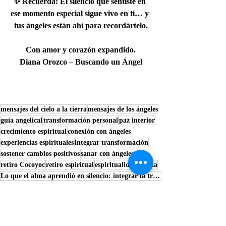
✨ 
Recuerda:
 El silencio que sentiste en 
ese momento especial sigue vivo en ti… y 
tus ángeles están ahí para recordártelo.
Con amor y corazón expandido.
Diana Orozco – Buscando un Ángel
mensajes del cielo a la tierra
mensajes de los ángeles
guía angelical
transformación personal
paz interior
crecimiento espiritual
conexión con ángeles
experiencias espirituales
integrar transformación
sostener cambios positivos
sanar con ángeles
retiro Cocoyoc
retiro espiritual
espiritualidad diaria
Lo que el alma aprendió en silencio: integrar la transformación después de un retiro.
Coaching Angelical