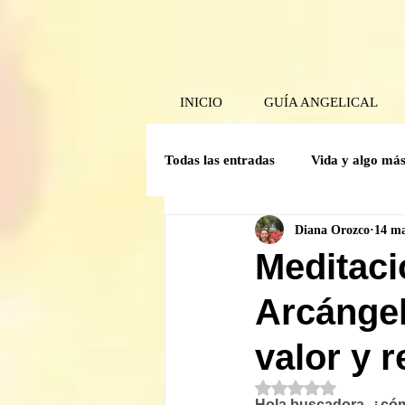
INICIO
GUÍA ANGELICAL
Todas las entradas
Vida y algo má
Diana Orozco
14 m
Poder Interior
Mensaje angel
Meditaci
Arcángel
Guía Mensual
Herramientas 
valor y 
Crónicas del comité de la Caverna
Obtuvo NaN de 5 est
Hola buscadora, ¿có