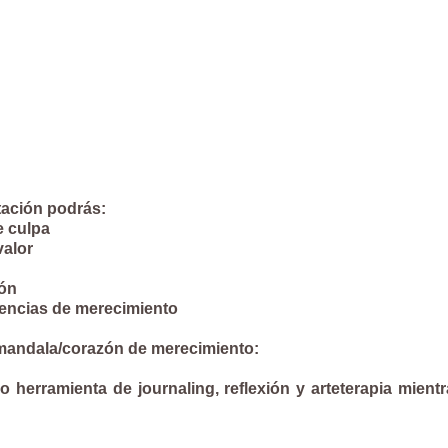
tación podrás:
e culpa
valor
ión
eencias de merecimiento
mandala/corazón de merecimiento:
o herramienta de journaling, reflexión y arteterapia mient