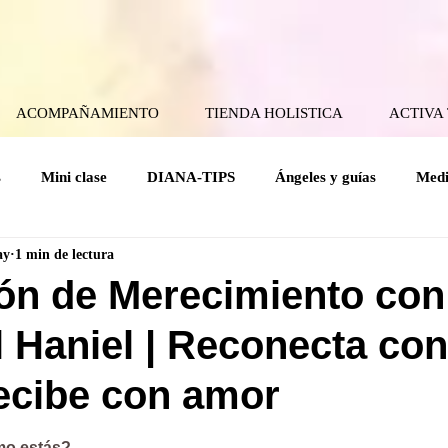
ACOMPAÑAMIENTO
TIENDA HOLISTICA
ACTIVA
s
Mini clase
DIANA-TIPS
Ángeles y guías
Medi
ay
1 min de lectura
ical
Coaching Angelical
Rituales
Cuerpo mental
ón de Merecimiento con
 Haniel | Reconecta con
Holísticas
Espiritualidad Práctica
Mensajes del Cielo a la
recibe con amor
rellas.
mo estás?