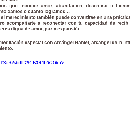
os que merecer amor, abundancia, descanso o bienes
nto damos o cuánto logramos…
 el merecimiento también puede convertirse en una práctica 
ro acompañarte a reconectar con tu capacidad de recibir, 
eres digna de amor, paz y expansión.
editación especial con Arcángel Haniel, arcángel de la intui
iento.
SrgeTXcA?si=fL7SCB3R1b5GOimV