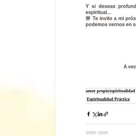
Y si deseas profund
espiritual…
🌸 Te invito a mi pró
podemos vernos en se
A vec
amor propio
espiritualidad
Espiritualidad Práctica