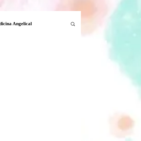
icina Angelical
Tanatología Angelical
la Tierra