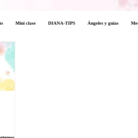
ás
Mini clase
DIANA-TIPS
Ángeles y guías
Med
elical
Coaching Angelical
Rituales
Cuerpo mental
 Holísticas
Espiritualidad Práctica
Mensajes del Cielo a 
na
retemos