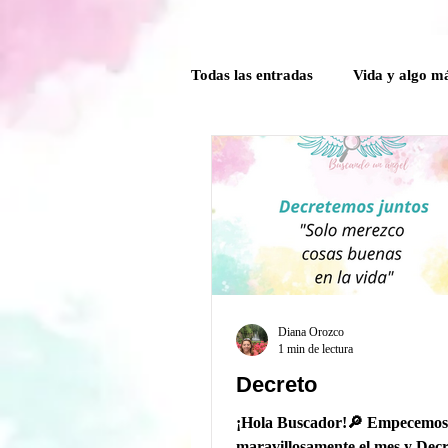
Todas las entradas
Vida y algo m
Poder Interior
Mensaje ang
Guía Mensual
Herramientas
Crónicas del comité de la Caver
Diana Orozco
1 min de lectura
Decreto
¡Hola Buscador!🔎 Empecemos
maravillosamente el mes y Dec