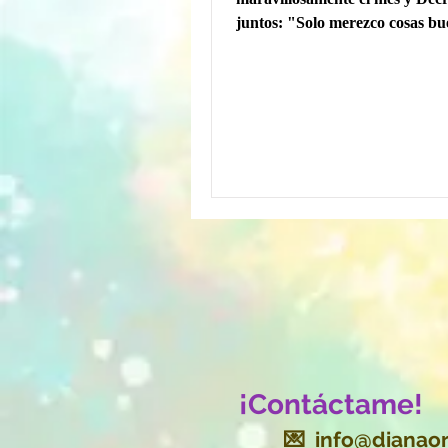
juntos: "Solo merezco cosas bu
vida" Si tu también lo crees...
¡Contáctame!
💌
info@dianaor