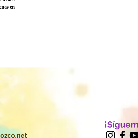
enas en a
¡Síguem
ozco.net