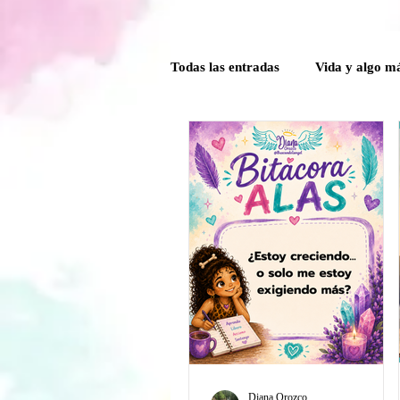
Todas las entradas
Vida y algo m
Poder Interior
Mensaje ang
Guía Mensual
Herramientas
Crónicas del comité de la Caver
Diana Orozco