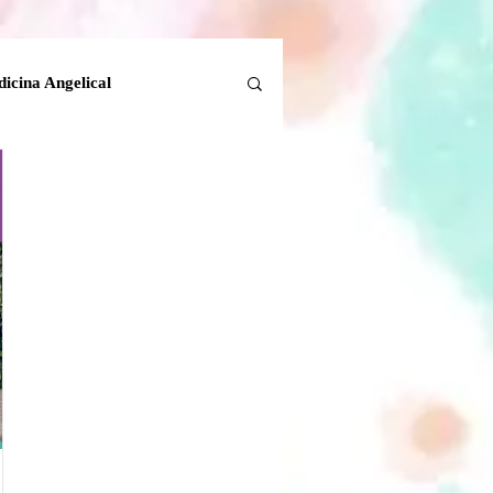
icina Angelical
Tanatología Angelical
la Tierra