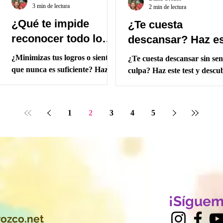
3 min de lectura
2 min de lectura
¿Qué te impide
¿Te cuesta
reconocer todo lo
o
descansar? Haz e
que ya has logrado?
test y descubre si 
¿Minimizas tus logros o sientes
¿Te cuesta descansar sin sen
cavernícola está
que nunca es suficiente? Haz
culpa? Haz este test y descu
este test, descubre qué hay
tomando el contro
qué tan activada está tu
detrás de esa sensación y
cavernícola. Incluye ejercici
aprende cómo el Arcángel
ALAS, oración y decreto.
1
2
3
4
5
Zadquiel puede ayudarte a
transformar la forma en que te
ves.
¡Síguem
r
ozco.net