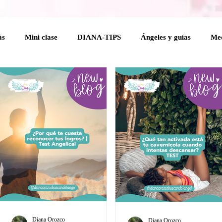
ás
Mini clase
DIANA-TIPS
Ángeles y guías
Med
elical
Coaching Angelical
Rituales
Cuerpo mental
 Holísticas
Espiritualidad Práctica
Mensajes del Cielo a 
na
Diana Orozco
Diana Orozco