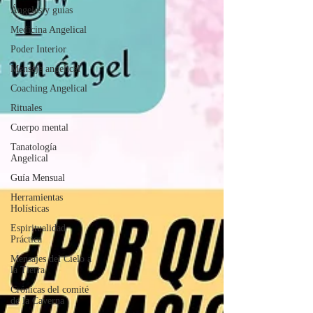
Ángeles y guías
Medicina Angelical
Poder Interior
Mensaje angelical
Coaching Angelical
Rituales
Cuerpo mental
Tanatología
Angelical
Guía Mensual
Herramientas
Holísticas
Espiritualidad
Práctica
Mensajes del Cielo a
la Tierra
Crónicas del comité
de la Caverna