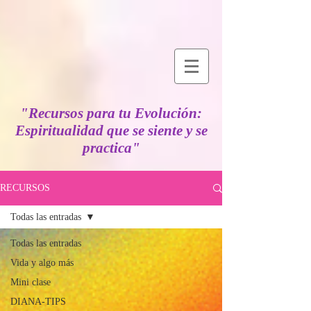
"Recursos para tu Evolución:
Espiritualidad que se siente y se
practica"
RECURSOS
Todas las entradas
Todas las entradas
Vida y algo más
Mini clase
DIANA-TIPS