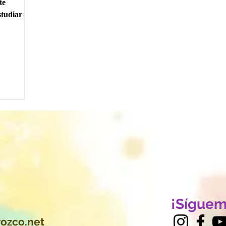
te
tudiar y
¡Síguem
ozco.net