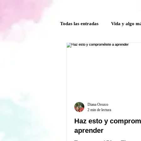
Todas las entradas
Vida y algo m
Poder Interior
Mensaje ang
Guía Mensual
Herramientas
Crónicas del comité de la Caver
Diana Orozco
2 min de lectura
Haz esto y comprom
aprender