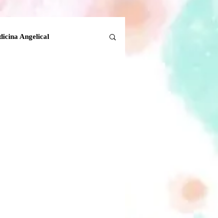
icina Angelical
Tanatología Angelical
la Tierra