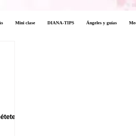
ás
Mini clase
DIANA-TIPS
Ángeles y guías
Med
elical
Coaching Angelical
Rituales
Cuerpo mental
 Holísticas
Espiritualidad Práctica
Mensajes del Cielo a 
na
étete a