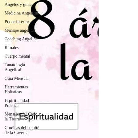
Ángeles y guías
Medicina Angelical
Poder Interior
Mensaje angelical
Coaching Angelical
Rituales
Cuerpo mental
Tanatología
Angelical
Guía Mensual
Herramientas
Holísticas
Espiritualidad
Práctica
Mensajes del Cielo a
la Tierra
Crónicas del comité
de la Caverna