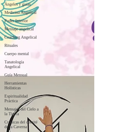
Ángeles y guías
Medicina Angelical
Poder Interior
Mensaje angelical
Coaching Angelical
Rituales
Cuerpo mental
Tanatología
Angelical
Guía Mensual
Herramientas
Holísticas
Espiritualidad
Práctica
Mensajes del Cielo a
la Tierra
Crónicas del comité
de la Caverna