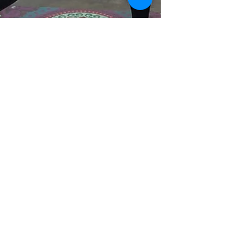
Diana Orozco
3 min de lectura