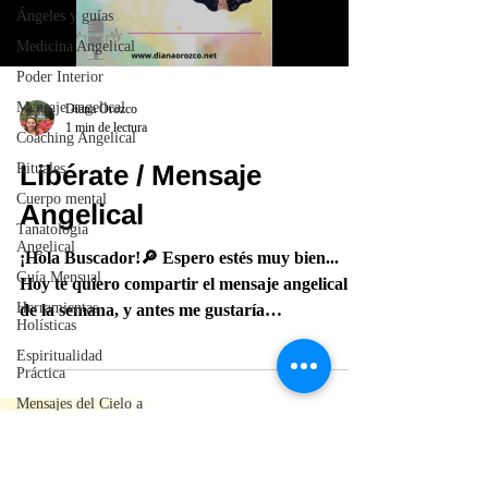
Ángeles y guías
Medicina Angelical
Poder Interior
Mensaje angelical
Diana Orozco
1 min de lectura
Coaching Angelical
Libérate / Mensaje
Rituales
Cuerpo mental
Angelical
Tanatología
Angelical
¡Hola Buscador!🔎 Espero estés muy bien...
Guía Mensual
Hoy te quiero compartir el mensaje angelical
Herramientas
de la semana, y antes me gustaría
Holísticas
preguntarte...
Espiritualidad
Práctica
Mensajes del Cielo a
la Tierra
Crónicas del comité
de la Caverna
¡Sígueme!