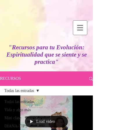
"Recursos para tu Evolución:
Espiritualidad que se siente y se
practica"
RECURSOS
Todas las entradas
Todas las entradas
Vida y algo más
Mini clase
Load video
DIANA-TIPS