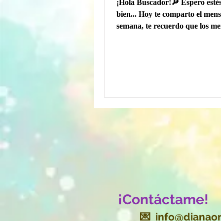
¡Hola Buscador!🔎 Espero esté
bien... Hoy te comparto el mens
semana, te recuerdo que los me
atemporales, por lo...
¡Contáctame!
💌
info@dianaor