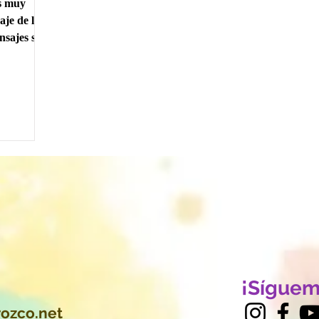
s muy
aje de la
nsajes son
¡Síguem
ozco.net