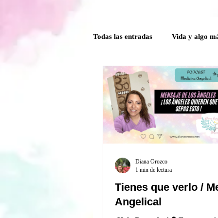
Todas las entradas
Vida y algo m
Poder Interior
Mensaje ang
Guía Mensual
Herramientas
Crónicas del comité de la Caver
Diana Orozco
1 min de lectura
Tienes que verlo / M
Angelical