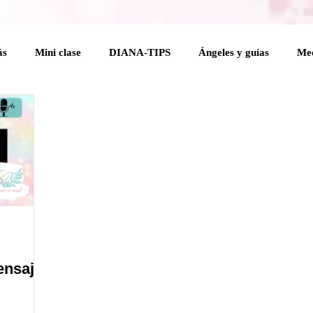
ás
Mini clase
DIANA-TIPS
Ángeles y guías
Med
elical
Coaching Angelical
Rituales
Cuerpo mental
 Holísticas
Espiritualidad Práctica
Mensajes del Cielo a 
na
ensaje