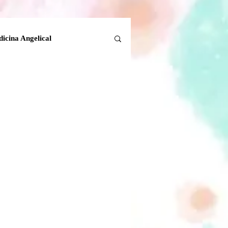
icina Angelical
Tanatología Angelical
la Tierra