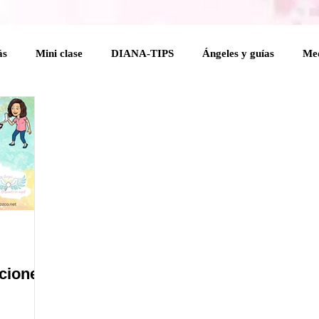
ás
Mini clase
DIANA-TIPS
Ángeles y guías
Med
elical
Coaching Angelical
Rituales
Cuerpo mental
 Holísticas
Espiritualidad Práctica
Mensajes del Cielo a 
na
ciones