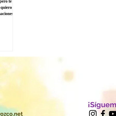
pero te
 quiero
maciones y
¡Síguem
ozco.net