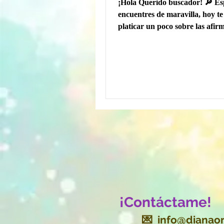
¡Hola Querido buscador! 🔎 Es
encuentres de maravilla, hoy te
platicar un poco sobre las afir
por qué cuando las...
¡Contáctame!
💌
info@dianaor