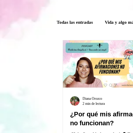
Todas las entradas
Vida y algo m
Poder Interior
Mensaje ang
Guía Mensual
Herramientas
Crónicas del comité de la Caver
Diana Orozco
2 min de lectura
¿Por qué mis afirma
no funcionan?