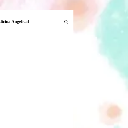
icina Angelical
Tanatología Angelical
la Tierra