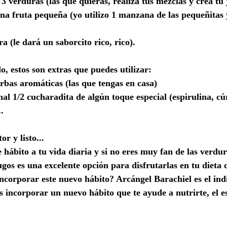
3 verduras (las que quieras, realiza tus mezclas y crea tu 
na fruta pequeña (yo utilizo 1 manzana de las pequeñitas 
a (le dará un saborcito rico, rico).
o, estos son extras que puedes utilizar:
rbas aromáticas (las que tengas en casa)
nal 1/2 cucharadita de algún toque especial (espirulina, c
.
or y listo...
 hábito a tu vida diaria y si no eres muy fan de las verdur
gos es una excelente opción para disfrutarlas en tu dieta d
incorporar este nuevo hábito? Arcángel Barachiel es el ind
 incorporar un nuevo hábito que te ayude a nutrirte, el e