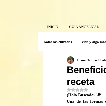
INICIO
GUÍA ANGELICAL
Todas las entradas
Vida y algo má
Diana Orozco
13 ab
Poder Interior
Mensaje angel
Benefici
receta
Guía Mensual
Herramientas 
Obtuvo NaN de 5 est
¡Hola Buscador!🔎
Crónicas del comité de la Caverna
Una de las formas q