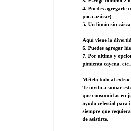
3. Escoge mínimo 2 ó 
4. Puedes agregarle u
poca azúcar)
5. Un limón sin cáscar
Aquí viene lo divertid
6. Puedes agregar hie
7. Por ultimo y opcio
pimienta cayena, etc..
Mételo todo al extract
Te invito a sumar este
que consumirlas en ju
ayuda celestial para 
siempre que requieras
de asistirte.