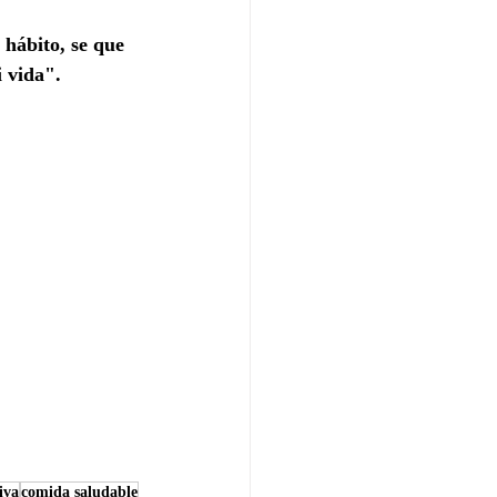
hábito, se que 
 vida".
iva
comida saludable