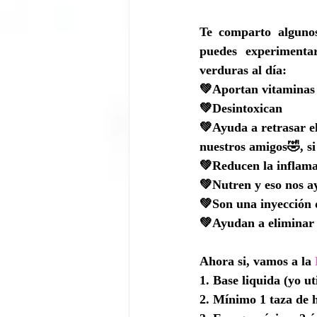
Te comparto algunos
puedes experimenta
verduras al día:
💚Aportan vitaminas 
💚Desintoxican
💚Ayuda a retrasar el
nuestros amigos🤣, si
💚Reducen la inflama
💚Nutren y eso nos ay
💚Son una inyección 
💚Ayudan a eliminar 
Ahora si, vamos a la 
1. Base liquida (yo u
2. Mínimo 1 taza de h