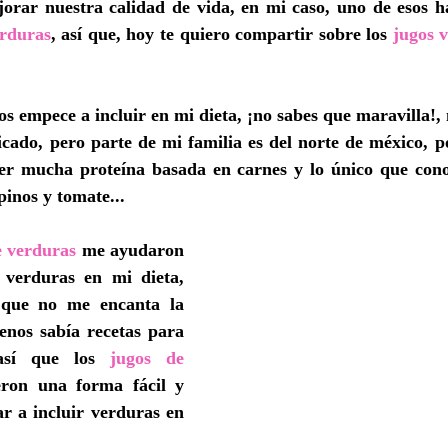
rar nuestra calidad de vida, en mi caso, uno de esos háb
erduras
, así que, hoy te quiero compartir sobre los 
jugos v
os empece a incluir en mi dieta, ¡no sabes que maravilla!, n
icado, pero parte de mi familia es del norte de méxico, po
r mucha proteína basada en carnes y lo único que conoc
pinos y tomate...
e verduras
 me ayudaron 
 verduras en mi dieta, 
 que no me encanta la 
nos sabía recetas para 
así que los 
jugos de 
ron una forma fácil y 
r a incluir verduras en 