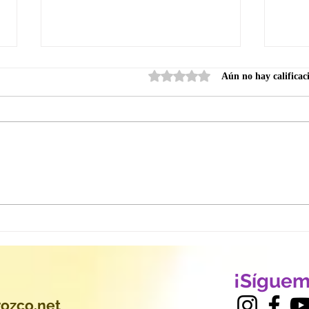
Obtuvo 0 de 5 estrellas.
Aún no hay calificac
Emprender desde el Alma
El d
con los Ángeles: 5 Pasos
fue 
para Activar tu Propósito y
expe
Prosperar desde tu Luz
¡Síguem
ozco.net