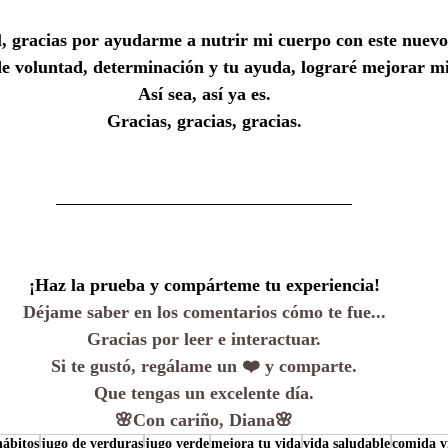
, gracias por ayudarme a nutrir mi cuerpo con este nuevo 
de voluntad, determinación y tu ayuda, lograré mejorar mi
 Así sea, así ya es. 
Gracias, gracias, gracias.
¡Haz la prueba y compárteme tu experiencia!
Déjame saber en los comentarios cómo te fue...
Gracias por leer e interactuar.
Si te gustó, regálame un ❤️ y comparte.
Que tengas un excelente día.
🌸Con cariño, Diana🌸
hábitos
jugo de verduras
jugo verde
mejora tu vida
vida saludable
comida v