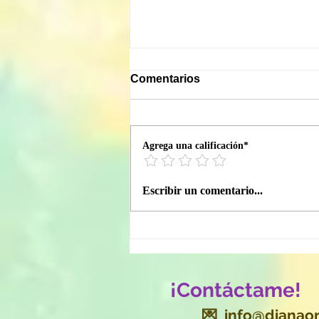
Comentarios
Agrega una calificación*
Acción de Gracias Sagrada:
Escribir un comentario...
el poder espiritual de la
gratitud para manifestar
milagros
¡Contáctame!
💌
info@dianaor