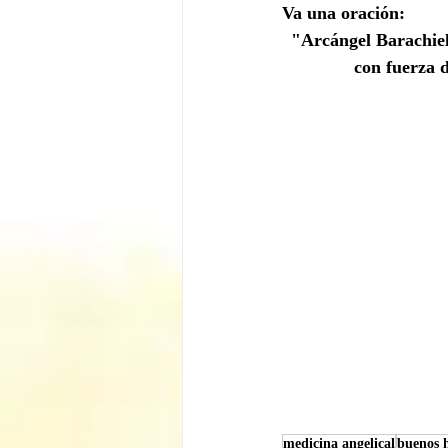
Va una oración:
"Arcángel Barachiel
con fuerza 
medicina angelical
buenos 