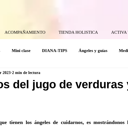
ACOMPAÑAMIENTO
TIENDA HOLISTICA
ACTIVA
s
Mini clase
DIANA-TIPS
Ángeles y guías
Medi
r 2023
2 min de lectura
ical
Coaching Angelical
Rituales
Cuerpo mental
os del jugo de verduras 
Holísticas
Espiritualidad Práctica
Mensajes del Cielo a la
rellas.
ue tienen los ángeles de cuidarnos, es mostrándonos h