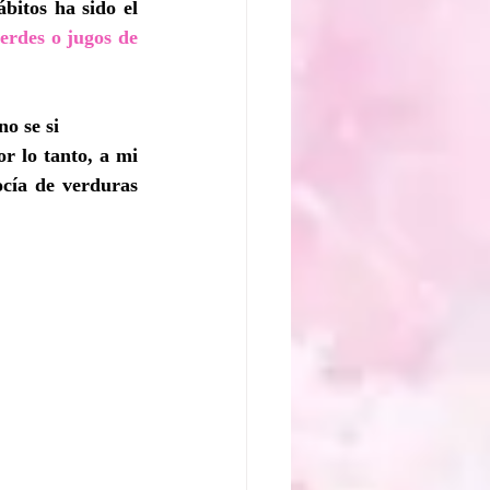
itos ha sido el 
erdes o jugos de 
o se si 
r lo tanto, a mi 
ía de verduras 