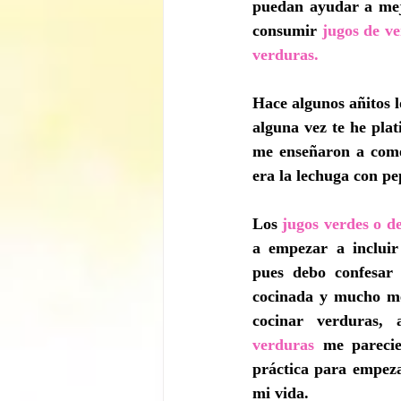
puedan ayudar a mejo
consumir 
jugos de v
verduras.
Hace algunos añitos l
alguna vez te he plat
me enseñaron a come
era la lechuga con pe
Los 
jugos verdes o d
a empezar a incluir
pues debo confesar
cocinada y mucho me
cocinar verduras, 
verduras
 me parecie
práctica para empeza
mi vida.