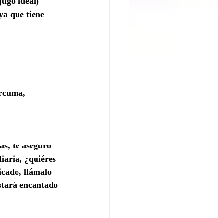
jugo ideal)
ya que tiene 
úrcuma, 
as, te aseguro 
iaria, ¿quiéres 
icado, llámalo 
stará encantado 