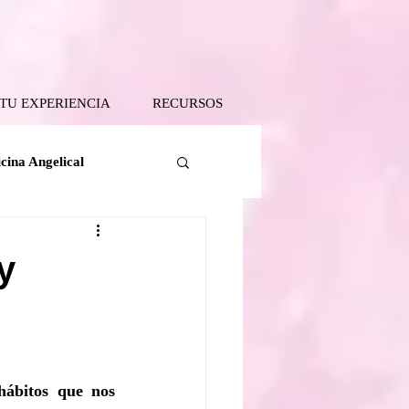
 TU EXPERIENCIA
RECURSOS
cina Angelical
Tanatología Angelical
y
 Tierra
ábitos que nos 