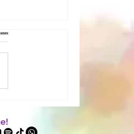
iones
uelo por la vida que no
– Soltar sueños y
ctativas
e!