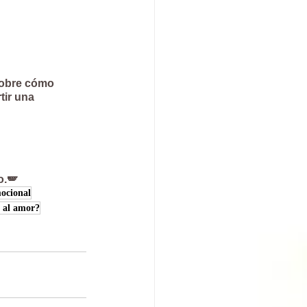
sobre cómo 
tir una 
o.🪽
ocional
o al amor?