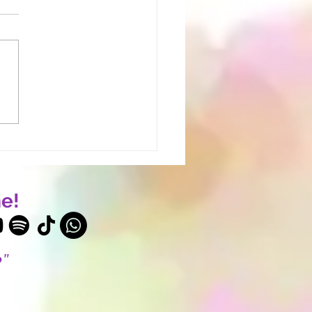
cuesta descansar? Haz
 test y descubre si tu
rnícola está tomando
ontrol
e!
o"