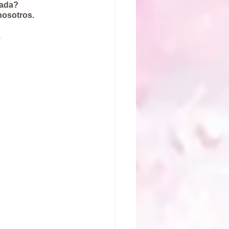
mada?
nosotros.
.