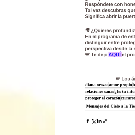
Respóndete con hone
Tal vez descubras que
Significa abrir la pue
🎥 ¿Quieres profundiz
En el programa de est
distinguir entre prot
perspectiva desde la 
🪽 Te dejo 
AQUÍ 
el pr
🪽 Los á
diana orozco
amor propio
b
relaciones sanas
¿Es tu intu
proteger el corazón
cerrars
Mensajes del Cielo a la Tie