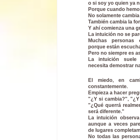
o si soy yo quien ya 
Porque cuando hemos 
No solamente cambia 
También cambia la for
Y ahí comienza una g
La intuición no se pa
Muchas personas c
porque están escucha
Pero no siempre es as
La intuición suele 
necesita demostrar na
El miedo, en cambi
constantemente.
Empieza a hacer pre
"¿Y si cambia?", "¿Y 
"¿Qué querrá realme
será diferente."
La intuición observa
aunque a veces pare
de lugares completame
No todas las personas