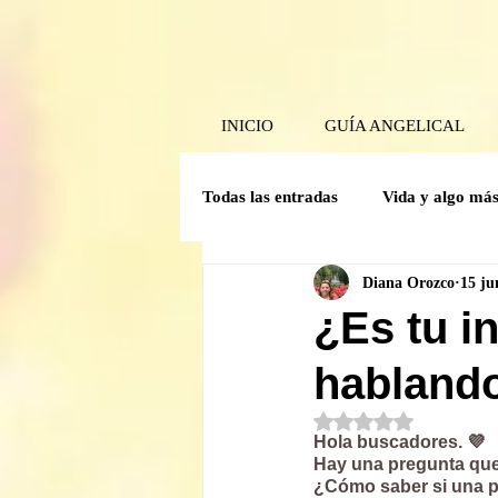
INICIO
GUÍA ANGELICAL
Todas las entradas
Vida y algo má
Diana Orozco
15 ju
Poder Interior
Mensaje angel
¿Es tu in
habland
Guía Mensual
Herramientas 
Obtuvo NaN de 5 est
Hola buscadores. 💜
Crónicas del comité de la Caverna
Hay una pregunta qu
¿Cómo saber si una pe