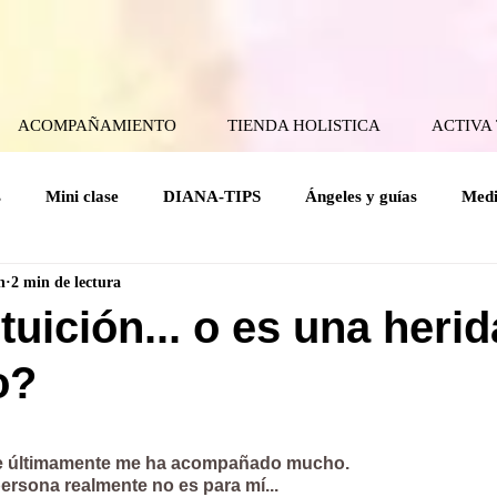
ACOMPAÑAMIENTO
TIENDA HOLISTICA
ACTIVA
s
Mini clase
DIANA-TIPS
Ángeles y guías
Medi
n
2 min de lectura
ical
Coaching Angelical
Rituales
Cuerpo mental
tuición... o es una herid
o?
Holísticas
Espiritualidad Práctica
Mensajes del Cielo a la
rellas.
e últimamente me ha acompañado mucho.
rsona realmente no es para mí...