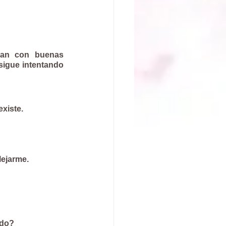
gan con buenas 
sigue intentando 
xiste.
lejarme.
ado?