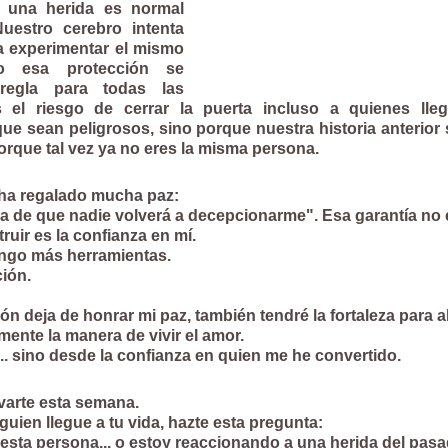
e una herida es normal 
uestro cerebro intenta 
a experimentar el mismo 
o esa protección se 
egla para todas las 
s el riesgo de cerrar la puerta incluso a quienes lle
ue sean peligrosos, sino porque nuestra historia anterior 
porque tal vez ya no eres la misma persona.
ha regalado mucha paz:
za de que nadie volverá a decepcionarme". Esa garantía no e
uir es la confianza en mí.
engo más herramientas.
ión.
ión deja de honrar mi paz, también tendré la fortaleza para a
nte la manera de vivir el amor.
.. sino desde la confianza en quien me he convertido.
varte esta semana.
uien llegue a tu vida, hazte esta pregunta:
esta persona... o estoy reaccionando a una herida del pas