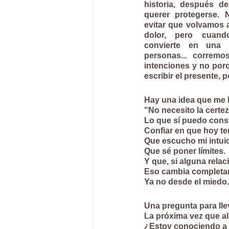
historia, después d
querer protegerse. N
evitar que volvamos 
dolor, pero cuand
convierte en una r
personas... corremo
intenciones y no porq
escribir el presente, 
Hay una idea que me 
"No necesito la certe
Lo que sí puedo constr
Confiar en que hoy t
Que escucho mi intuic
Que sé poner límites.
Y que, si alguna relac
Eso cambia completame
Ya no desde el miedo.
Una pregunta para lle
La próxima vez que alg
¿Estoy conociendo a 