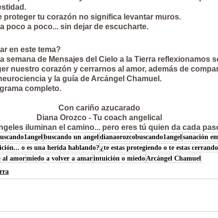
stidad.
 proteger tu corazón no significa levantar muros.
rta poco a poco... sin dejar de escucharte.
ar en este tema?
a semana de Mensajes del Cielo a la Tierra reflexionamos 
eger nuestro corazón y cerrarnos al amor, además de compar
neurociencia y la guía de Arcángel Chamuel.
ograma completo.
Con cariño azucarado
Diana Orozco - Tu coach angelical
ngeles iluminan el camino... pero eres tú quien da cada pas
uscando1angel
buscando un angel
dianaorozcobuscando1angel
sanación em
ición... o es una herida hablando?
¿te estas protegiendo o te estas cerrand
e al amor
miedo a volver a amar
intuición o miedo
Arcángel Chamuel
rra