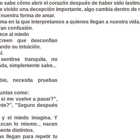
no sabe cómo abrir el corazón después de haber sido lasti
vivido una decepción importante, algo cambia dentro de 
nuestra forma de amar.
ma en la que interpretamos a quienes llegan a nuestra vida
ran confusión.
rece al miedo
reen que desconfían 
ndo su intuición.
í.
sentirse tranquila, no 
da, simplemente sabe...
o, necesita pruebas 
guntas como:
si me vuelve a pasar?", 
nte?", "Seguro después 
 y el miedo imagina. Y 
zcan lo mismo... nacen 
nte distintos.
 llegan para repetir tu 