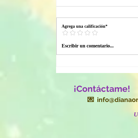
Agrega una calificación*
📖 Bitácora ALAS / ¿Qué
Escribir un comentario...
elegirías si confiaras más
en ti?
¡Contáctame!
💌
info@dianaor
​