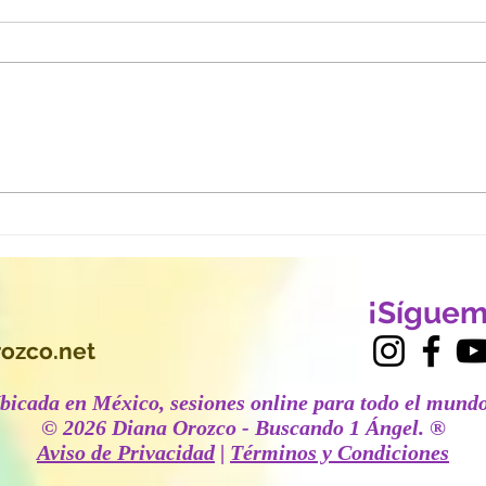
¿Qué te impide reconocer
¿Te 
todo lo que ya has logrado?
este
cave
el c
¡Síguem
ozco.net
Ubicada en México, sesiones online para todo el mund
© 2026 Diana Orozco - Buscando 1 Ángel.
®
Aviso de Privacidad
|
Términos y Condiciones