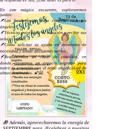
la respuesta es SIII, ¡Este taller es para ti!
En este mágico encuentro, exploraremos
juntos:
🪶Los fundamentos para conectar con tus
ángeles.
🪶Técnicas para abrir tu intuición y recibir sus
señales sutiles.
🪶Cómo solicitar su ayuda en momentos de
necesidad y tomar decisiones sabias.
🪶Realizaremos un ritual de conexión, en
donde crearemos un espacio sagrado para
nutrir tu conexión con el reino angelical.ad de
almas iluminadas. 🌠🤗
🎁 Además, aprovecharemos la energía de
SEPTIEMBRE para 🎉celebrar a nuestros