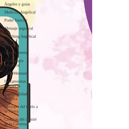
Ángeles y guías
Medicina Angelical
Poder Interior
Mensaje angelical
Coaching Angelical
Rituales
Cuerpo mental
Tanatología
Angelical
Guía Mensual
Herramientas
Holísticas
Espiritualidad
Práctica
Mensajes del Cielo a
la Tierra
Crónicas del comité
de la Caverna