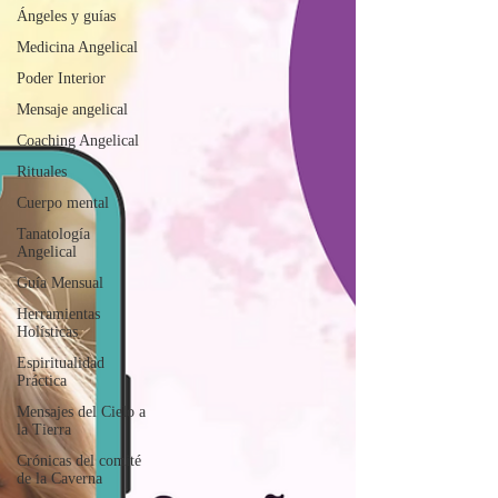
Ángeles y guías
Medicina Angelical
Poder Interior
Mensaje angelical
Coaching Angelical
Rituales
Cuerpo mental
Tanatología
Angelical
Guía Mensual
Herramientas
Holísticas
Espiritualidad
Práctica
Mensajes del Cielo a
la Tierra
Crónicas del comité
de la Caverna