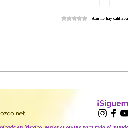
Obtuvo 0 de 5 estrellas.
Aún no hay calificac
Emprender desde el Alma
El d
con los Ángeles: 5 Pasos
fue 
para Activar tu Propósito y
expe
Prosperar desde tu Luz
¡Síguem
ozco.net
Ubicada en México, sesiones online para todo el mund