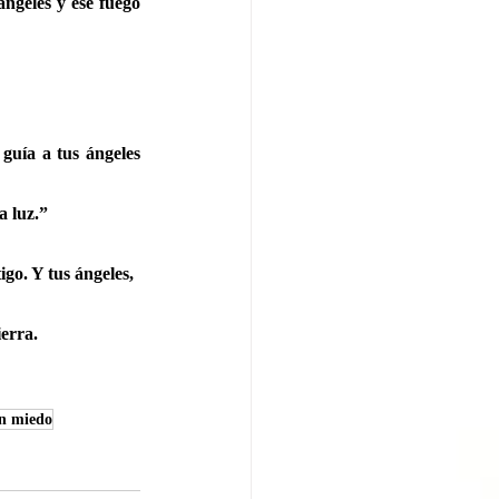
ngeles y ese fuego 
guía a tus ángeles 
a luz.”
go. Y tus ángeles, 
erra.
in miedo