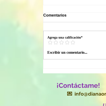
Comentarios
Agrega una calificación*
Acción de Gracias Sagrada:
Escribir un comentario...
el poder espiritual de la
gratitud para manifestar
milagros
¡Contáctame!
💌
info@dianaor
​