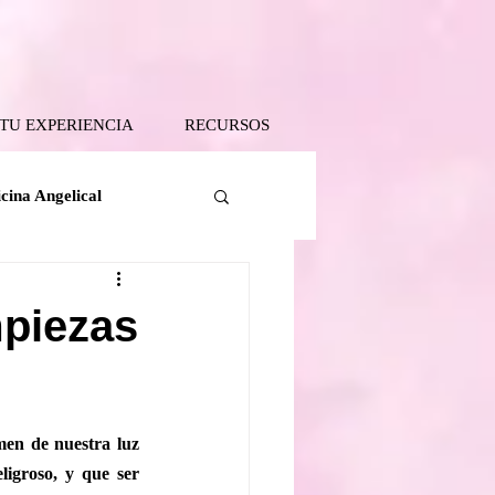
 TU EXPERIENCIA
RECURSOS
cina Angelical
Tanatología Angelical
mpiezas
 Tierra
en de nuestra luz 
igroso, y que ser 