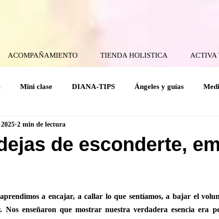
ACOMPAÑAMIENTO
TIENDA HOLISTICA
ACTIVA
s
Mini clase
DIANA-TIPS
Ángeles y guías
Medi
 2025
2 min de lectura
ical
Coaching Angelical
Rituales
Cuerpo mental
ejas de esconderte, e
Holísticas
Espiritualidad Práctica
Mensajes del Cielo a la
rellas.
rendimos a encajar, a callar lo que sentíamos, a bajar el volum
 Nos enseñaron que mostrar nuestra verdadera esencia era pel