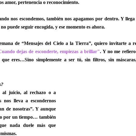
os amor, pertenencia o reconocimiento.
uando nos escondemos, también nos apagamos por dentro. Y llega
a no puede seguir encogida, y ese momento es ahora.
semana de “Mensajes del Cielo a la Tierra”, quiero invitarte a r
uando dejas de esconderte, empiezas a brillar"
. Y no me refiero
que eres…Sino simplemente a ser tú, sin filtros, sin máscaras,
s?
al juicio, al rechazo o a 
s nos lleva a escondernos 
an de nosotras”. Y aunque 
ro por un tiempo… también 
rque nada duele más que 
 mismas.