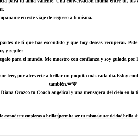
icia para tu alma valiente. Una conversación íntima entre tú, tus á
ar.
mpáñame en este viaje de regreso a ti misma.
 partes de ti que has escondido y que hoy deseas recuperar. Pide 
r, y repite:
egalo para el mundo. Me muestro con confianza y soy guiada por l
por leer, por atreverte a brillar un poquito más cada día.Estoy conti
también.🪽💛
Diana Orozco tu Coach angelical y una mensajera del cielo en la ti
e esconderte empiezas a brillar
permite ser tu misma
autenticidad
brilla s