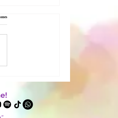
iones
uelo por la vida que no
– Soltar sueños y
ctativas
e!
o"