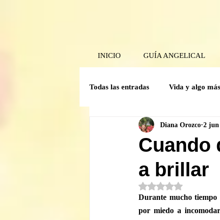
INICIO
GUÍA ANGELICAL
Todas las entradas
Vida y algo má
Diana Orozco
2 jun
Poder Interior
Mensaje angel
Cuando d
a brillar
Guía Mensual
Herramientas 
Obtuvo NaN de 5 est
Durante mucho tiempo ap
Crónicas del comité de la Caverna
por miedo a incomodar.