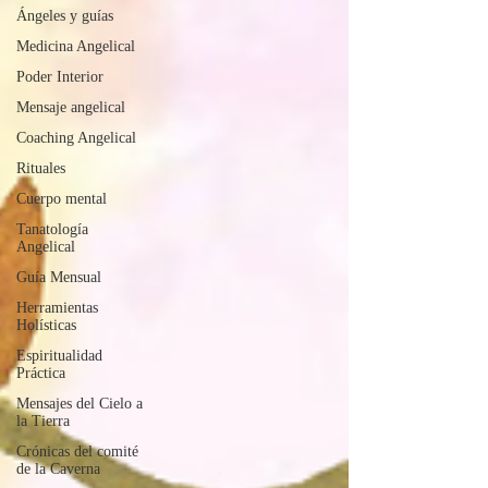
Ángeles y guías
Medicina Angelical
Poder Interior
Mensaje angelical
Coaching Angelical
Rituales
Cuerpo mental
Tanatología
Angelical
Guía Mensual
Herramientas
Holísticas
Espiritualidad
Práctica
Mensajes del Cielo a
la Tierra
Crónicas del comité
de la Caverna