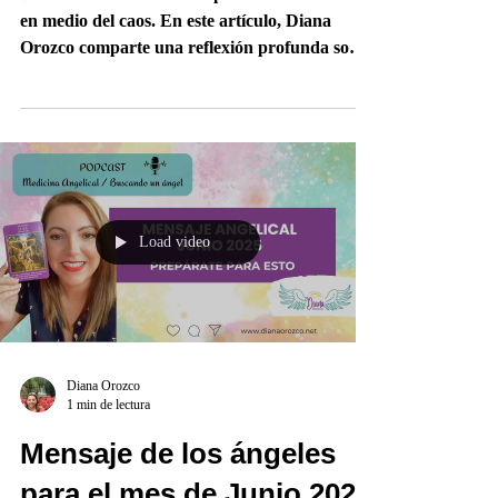
Descubre cómo construir paz interior incluso
en medio del caos. En este artículo, Diana
Orozco comparte una reflexión profunda sobre
espiritualidad práctica, límites, merecimiento y
bienestar emocional, acompañada del episodio
“La paz no se encuentra… se construye” de
Mensajes del Cielo a la Tierra.
Load video
Diana Orozco
1 min de lectura
Mensaje de los ángeles