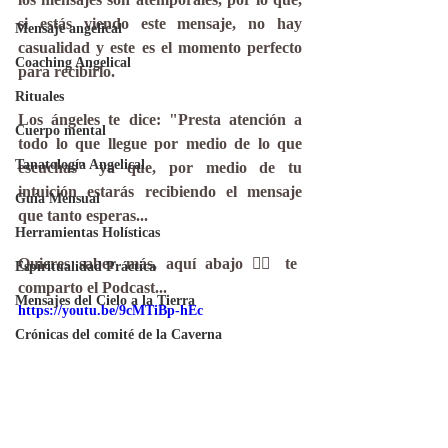
si estás viendo este mensaje, no hay 
Mensaje angelical
casualidad y este es el momento perfecto 
Coaching Angelical
para recibirlo. 
Rituales
Los ángeles te dice: "Presta atención a 
Cuerpo mental
todo lo que llegue por medio de lo que 
Tanatología Angelical
escuchas" ya que, por medio de tu 
intuición estarás recibiendo el mensaje 
Guía Mensual
que tanto esperas...
Herramientas Holísticas
Quieres saber más, aquí abajo 👇🏻 te 
Espiritualidad Práctica
comparto el Podcast...
Mensajes del Cielo a la Tierra
https://youtu.be/9cMTiBp-hEc
Crónicas del comité de la Caverna