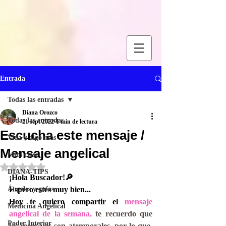
Entrada
Todas las entradas
Diana Orozco
Todas las entradas
21 sept 2022
1 min de lectura
Escucha este mensaje /
Vida y algo más
Mensaje angelical
Mini clase
Obtuvo NaN de 5 estrellas.
DIANA-TIPS
¡Hola Buscador!🔎
Ángeles y guías
Espero estés muy bien...
Hoy te quiero compartir el 
mensaje 
Medicina Angelical
angelical de la semana, 
te recuerdo que 
Poder Interior
los mensajes son atemporales, por lo que, 