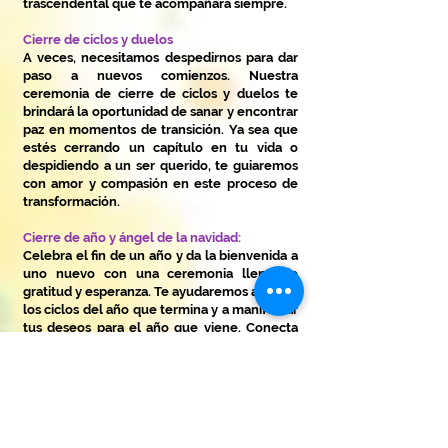
trascendental que te acompañará siempre.
Cierre de ciclos y duelos
A veces, necesitamos despedirnos para dar
paso a nuevos comienzos. Nuestra
ceremonia de cierre de ciclos y duelos te
brindará la oportunidad de sanar y encontrar
paz en momentos de transición. Ya sea que
estés cerrando un capítulo en tu vida o
despidiendo a un ser querido, te guiaremos
con amor y compasión en este proceso de
transformación.
Cierre de año y ángel de la navidad:
Celebra el fin de un año y da la bienvenida a
uno nuevo con una ceremonia llena de
gratitud y esperanza. Te ayudaremos a cerrar
los ciclos del año que termina y a manifestar
tus deseos para el año que viene. Conecta
con tu ser interior y crea proyectos llenos de
propósito y significado.
¿Estás listo para trascender y vivir momentos
llenos de magia y significado?
Contáctanos ahora mismo y reserva tu