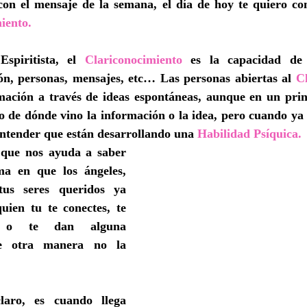
con el mensaje de la semana, el día de hoy te quiero co
iento.
spiritista, el 
Clariconocimiento
 es la capacidad de s
ión, personas, mensajes, etc… Las personas abiertas al 
C
mación a través de ideas espontáneas, aunque en un prin
 de dónde vino la información o la idea, pero cuando ya 
entender que están desarrollando una 
Habilidad Psíquica.
 que nos ayuda a saber 
ma en que los ángeles, 
tus seres queridos ya 
uien tu te conectes, te 
s o te dan alguna 
e otra manera no la 
ro, es cuando llega 