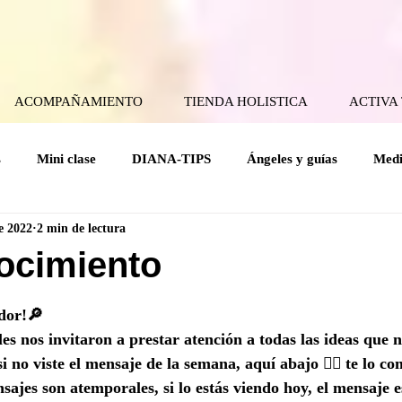
ACOMPAÑAMIENTO
TIENDA HOLISTICA
ACTIVA
s
Mini clase
DIANA-TIPS
Ángeles y guías
Medi
e 2022
2 min de lectura
ical
Coaching Angelical
Rituales
Cuerpo mental
ocimiento
rellas.
Holísticas
Espiritualidad Práctica
Mensajes del Cielo a la
dor!🔎
es nos invitaron a prestar atención a todas las ideas que n
 no viste el mensaje de la semana, aquí abajo 👇🏻 te lo co
ajes son atemporales, si lo estás viendo hoy, el mensaje e