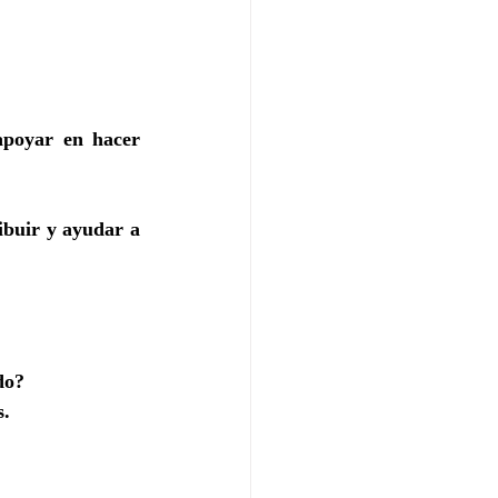
poyar en hacer 
ibuir y ayudar a 
do?
s.