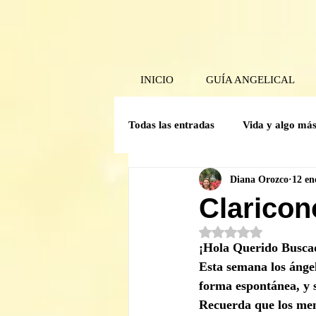
INICIO
GUÍA ANGELICAL
Todas las entradas
Vida y algo má
Diana Orozco
12 en
Poder Interior
Mensaje angel
Claricon
Obtuvo NaN de 5 est
Guía Mensual
Herramientas 
¡Hola Querido Busca
Esta semana los ángel
forma espontánea, y si
Crónicas del comité de la Caverna
Recuerda que los mens