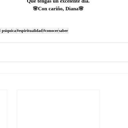
Que tengas un excelente día.
🌸Con cariño, Diana🌸
 psíquica
#espiritualidad
#conocer
saber