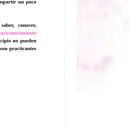
mpartir un poco 
aber, conocer, 
lariconocimiento
cipio no pueden 
son practicantes 