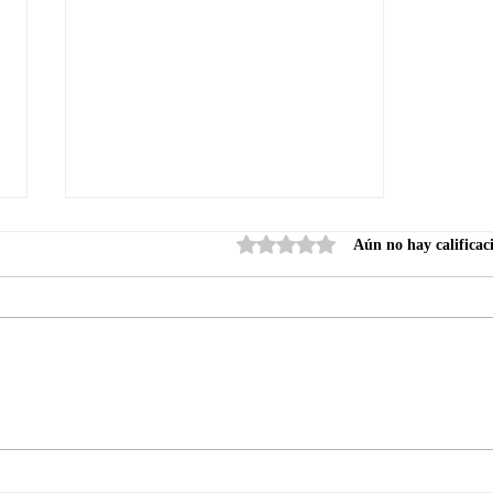
Obtuvo 0 de 5 estrellas.
Aún no hay calificac
Clariaudiencia