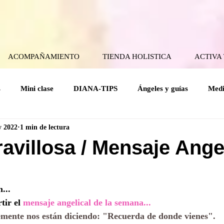
ACOMPAÑAMIENTO
TIENDA HOLISTICA
ACTIVA
s
Mini clase
DIANA-TIPS
Ángeles y guías
Medi
y 2022
1 min de lectura
ical
Coaching Angelical
Rituales
Cuerpo mental
avillosa / Mensaje Ange
rellas.
Holísticas
Espiritualidad Práctica
Mensajes del Cielo a la
...
ir el 
mensaje angelical de la semana...
emente nos están diciendo: "Recuerda de donde vienes". 