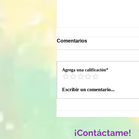
Comentarios
Agrega una calificación*
CRÓNICAS DEL COMITÉ
Escribir un comentario...
DE LA CAVERNA Exp No.
002 / La llamada que nadie
quería contestar
¡Contáctame!