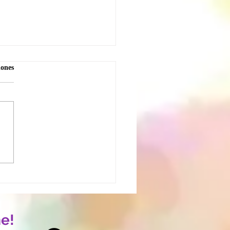
iones
itácora ALAS / ¿Qué
irías si confiaras más
i?
e!