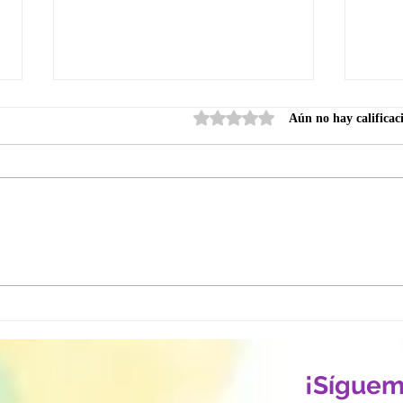
Obtuvo 0 de 5 estrellas.
Aún no hay calificac
Bitácora ALAS / La
📖 B
abundancia también
eleg
requiere una nueva versión
en t
de ti.
¡Síguem