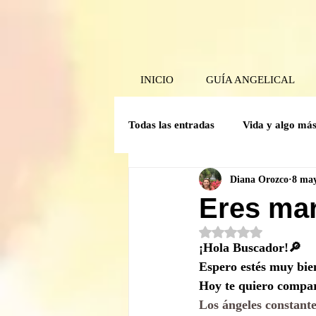
INICIO
GUÍA ANGELICAL
Todas las entradas
Vida y algo má
Diana Orozco
8 ma
Poder Interior
Mensaje angel
Eres mar
Obtuvo NaN de 5 est
Guía Mensual
Herramientas 
¡Hola Buscador!🔎
Espero estés muy bien
Hoy te quiero compart
Crónicas del comité de la Caverna
Los ángeles constant