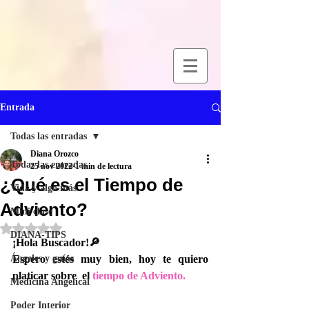
Entrada
Todas las entradas
Diana Orozco
Todas las entradas
25 nov 2022
1 min de lectura
¿Qué es el Tiempo de
Vida y algo más
Adviento?
Mini clase
Obtuvo NaN de 5 estrellas.
DIANA-TIPS
¡Hola Buscador!🔎
Ángeles y guías
Espero estés muy bien, hoy te quiero 
platicar sobre  el 
tiempo de Adviento.
Medicina Angelical
Poder Interior