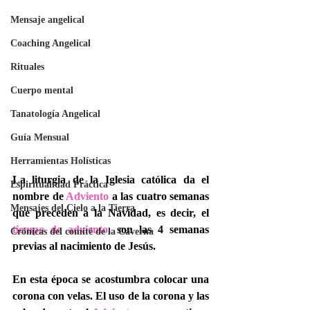
Mensaje angelical
Coaching Angelical
Rituales
Cuerpo mental
Tanatología Angelical
Guía Mensual
Herramientas Holísticas
La liturgia de la Iglesia católica da el 
Espiritualidad Práctica
nombre de 
Adviento
 a las cuatro semanas 
Mensajes del Cielo a la Tierra
que preceden a la Navidad, es decir, el 
tiempo de adviento
, son las 4 semanas 
Crónicas del comité de la Caverna
previas al nacimiento de Jesús. 
En esta época se acostumbra colocar una 
corona con velas. 
El uso de la corona y las 