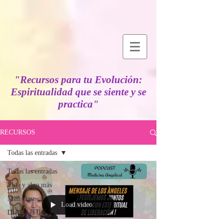
"Recursos para tu Evolución:
Espiritualidad que se siente y se
practica"
RECURSOS
Todas las entradas
Todas las entradas
Vida y algo más
Mini clase
Load video
DIANA-TIPS