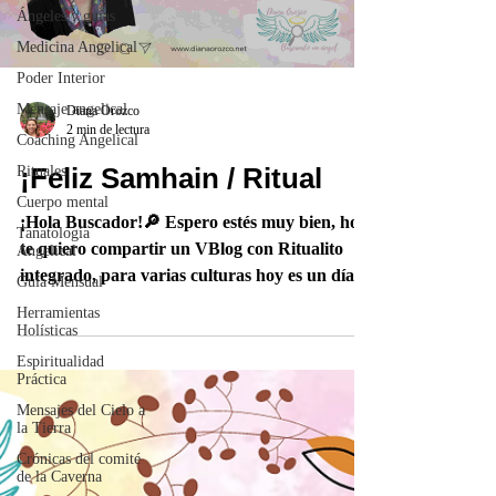
Ángeles y guías
Medicina Angelical
Poder Interior
Mensaje angelical
Diana Orozco
2 min de lectura
Coaching Angelical
¡Feliz Samhain / Ritual
Rituales
Cuerpo mental
¡Hola Buscador!🔎 Espero estés muy bien, hoy
Tanatología
te quiero compartir un VBlog con Ritualito
Angelical
integrado, para varias culturas hoy es un día
Guía Mensual
de...
Herramientas
Holísticas
Espiritualidad
Práctica
Mensajes del Cielo a
la Tierra
Crónicas del comité
de la Caverna