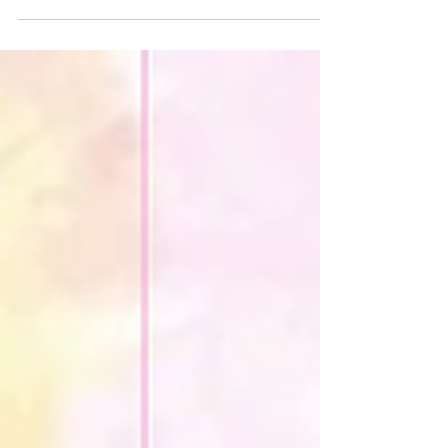
usamos tenis y cómo esto libera tu alma y tu
energía para manifestar tu propósito. ¡Adiós al
dolor, hola a la misión!"